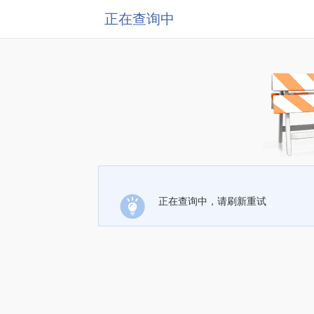
正在查询中
正在查询中，请刷新重试